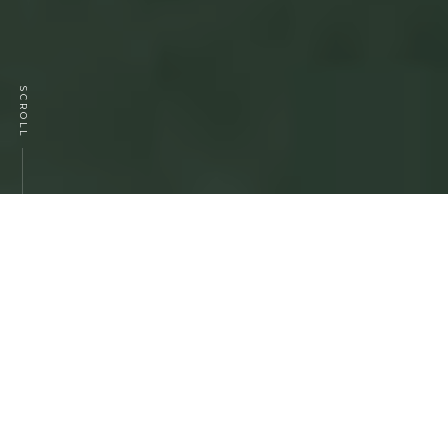
SCROLL
Arper
Arper est une entreprise de design
italienne fondée en 1989 qui se consacre à
la création de mobilier pour les espaces de
vie, de travail et de collectivité. La marque
se caractérise par son approche centrée
sur l'humain et sa capacité à créer des
produits qui allient élégance, confort et